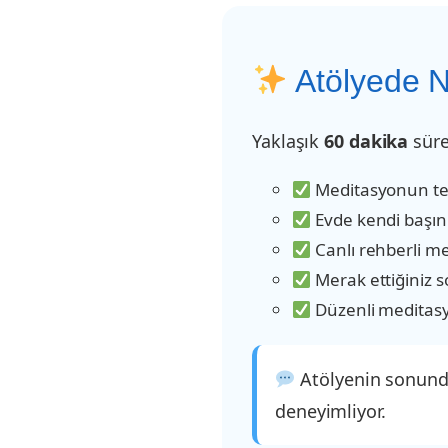
Atölyede N
Yaklaşık
60 dakika
süre
Meditasyonun te
Evde kendi başını
Canlı rehberli m
Merak ettiğiniz so
Düzenli meditasyo
Atölyenin sonunda 
deneyimliyor.