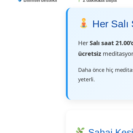
Bilimsel destekli
2 dakikada başla
Her Salı 
Her
Salı saat 21.00’
ücretsiz
meditasyon 
Daha önce hiç medita
yeterli.
Sahaj Keşi