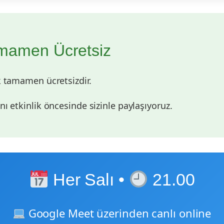
mamen Ücretsiz
k tamamen ücretsizdir.
ı etkinlik öncesinde sizinle paylaşıyoruz.
Her Salı •
21.00
Google Meet üzerinden canlı online